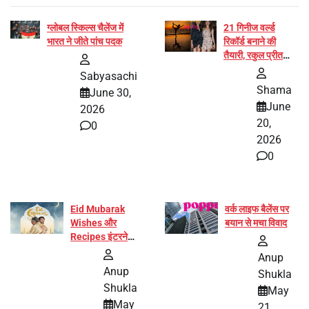
ग्लोबल स्किल्स चैलेंज में
21 गिनीज वर्ल्ड
भारत ने जीते पांच पदक
रिकॉर्ड बनाने की
तैयारी, रकुल प्रीत
और प्रज्ञा जायसवाल
Sabyasachi
बनीं योग अभियान का
Shama
June 30,
हिस्सा
June
2026
20,
0
2026
0
Eid Mubarak
वर्क लाइफ बैलेंस पर
Wishes और
बयान से मचा विवाद
Recipes इंटरनेट
पर हुईं वायरल
Anup
Anup
Shukla
Shukla
May
May
21,