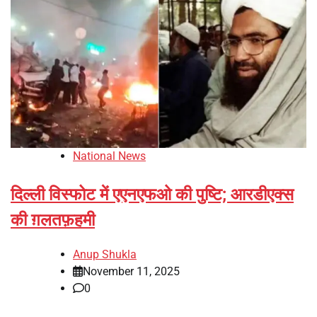
National News
दिल्ली विस्फोट में एएनएफओ की पुष्टि; आरडीएक्स
की ग़लतफ़हमी
Anup Shukla
November 11, 2025
0