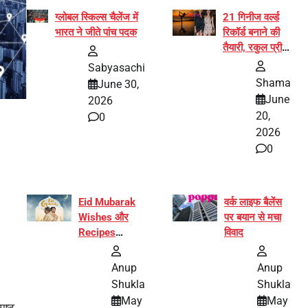
ग्लोबल स्किल्स चैलेंज में
21 गिनीज वर्ल्ड
भारत ने जीते पांच पदक
रिकॉर्ड बनाने की
तैयारी, रकुल प्रीत
और प्रज्ञा
Sabyasachi
जायसवाल बनीं योग
Shama
June 30,
अभियान का हिस्सा
June
2026
20,
0
2026
0
Eid Mubarak
वर्क लाइफ बैलेंस
Wishes और
पर बयान से मचा
Recipes
विवाद
इंटरनेट पर हुईं
वायरल
Anup
Anup
Shukla
Shukla
May
May
पष्ट