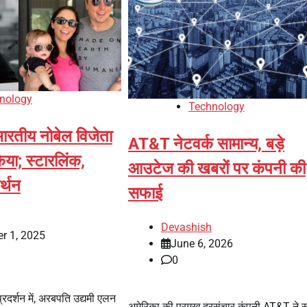
nology
Technology
ारतीय नोबेल विजेता
AT&T नेटवर्क सामान्य, बड़े
िया; स्टारलिंक,
आउटेज की खबरों पर कंपनी की
र्थन
सफाई
Devashish
r 1, 2025
June 6, 2026
0
्रदर्शन में, अरबपति उद्यमी एलन
अमेरिका की प्रमुख दूरसंचार कंपनी AT&T ने स्