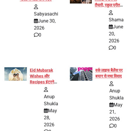
तैयारी, रकुल प्रीत
और प्रज्ञा जायसवाल
Sabyasachi
बनीं योग अभियान का
Shama
June 30,
हिस्सा
June
2026
20,
0
2026
0
Eid Mubarak
वर्क लाइफ बैलेंस पर
Wishes और
बयान से मचा विवाद
Recipes इंटरनेट
पर हुईं वायरल
Anup
Anup
Shukla
Shukla
May
May
21,
28,
2026
2026
0