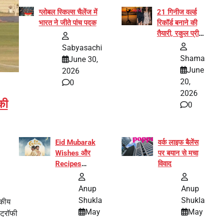
ग्लोबल स्किल्स चैलेंज में
21 गिनीज वर्ल्ड
भारत ने जीते पांच पदक
रिकॉर्ड बनाने की
तैयारी, रकुल प्रीत
और प्रज्ञा
Sabyasachi
जायसवाल बनीं योग
Shama
June 30,
अभियान का हिस्सा
June
2026
20,
0
2026
की
0
Eid Mubarak
वर्क लाइफ बैलेंस
Wishes और
पर बयान से मचा
Recipes
विवाद
इंटरनेट पर हुईं
वायरल
Anup
Anup
Shukla
Shukla
टकीय
May
May
 ट्रॉफी