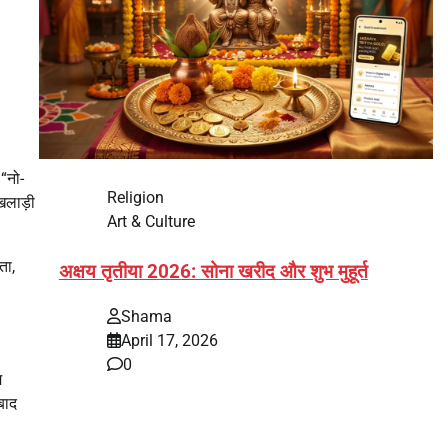
“नो-
Religion
िलाड़ी
Art & Culture
ता,
अक्षय तृतीया 2026: सोना खरीद और शुभ मुहूर्त
Shama
April 17, 2026
0
म
बाद
भारत में अक्षय तृतीया 2026 को लेकर तैयारियां तेज हो गई हैं।
यह पर्व हर साल की तरह इस बार…