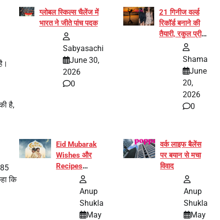
ग्लोबल स्किल्स चैलेंज में
21 गिनीज वर्ल्ड
भारत ने जीते पांच पदक
रिकॉर्ड बनाने की
तैयारी, रकुल प्रीत
और प्रज्ञा
Sabyasachi
जायसवाल बनीं योग
Shama
June 30,
है।
अभियान का हिस्सा
June
2026
20,
0
2026
ी है,
0
Eid Mubarak
वर्क लाइफ बैलेंस
Wishes और
पर बयान से मचा
Recipes
विवाद
7.85
इंटरनेट पर हुईं
कहा कि
वायरल
Anup
Anup
Shukla
Shukla
May
May