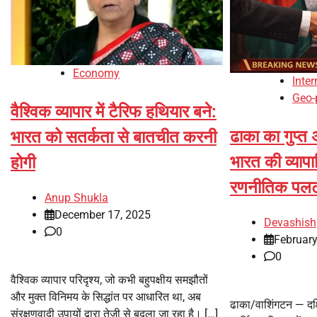
Economy
Inter
Geo-p
वैश्विक व्यापार में टैरिफ हथियार बने:
ढाका का गुप्त
भारत को सतर्कता से बातचीत करनी
भारत की व्याप
होगी
रणनीतिक पलट
Anup Shukla
December 17, 2025
Devashish
0
February
0
वैश्विक व्यापार परिदृश्य, जो कभी बहुपक्षीय समझौतों
और मुक्त विनिमय के सिद्धांत पर आधारित था, अब
ढाका/वाशिंगटन — दक्
संरक्षणवादी उपायों द्वारा तेज़ी से बदला जा रहा है। […]