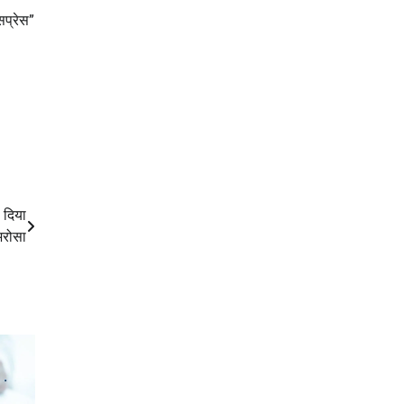
सप्रेस”
ो दिया
भरोसा