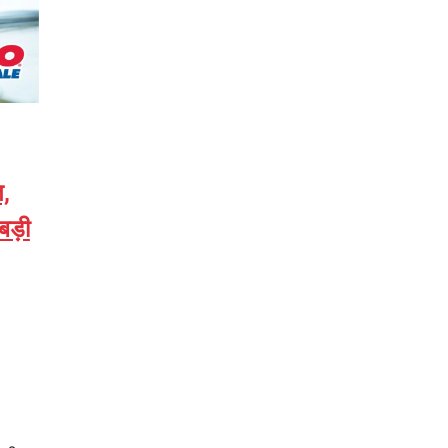
त,
बड़ी