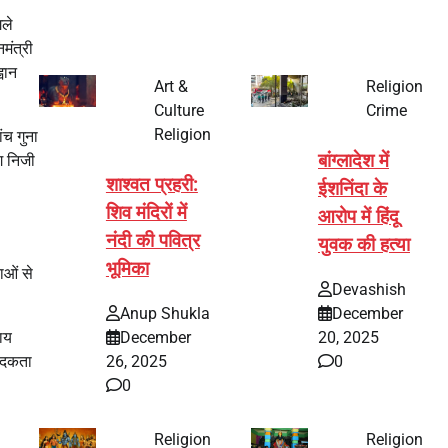
गले
मंत्री
वान
Art &
Religion
Culture
Crime
Religion
ंच गुना
बांग्लादेश में
ग निजी
शाश्वत प्रहरी:
ईशनिंदा के
शिव मंदिरों में
आरोप में हिंदू
नंदी की पवित्र
युवक की हत्या
भूमिका
ाओं से
Devashish
Anup Shukla
December
December
20, 2025
ाय
26, 2025
0
पादकता
0
Religion
Religion