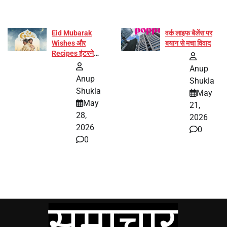
Eid Mubarak
वर्क लाइफ बैलेंस पर
Wishes और
बयान से मचा विवाद
Recipes इंटरनेट
पर हुईं वायरल
Anup
Anup
Shukla
Shukla
May
May
21,
28,
2026
2026
0
0