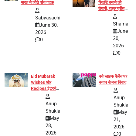
भारत ने जीते पांच पदक
रिकॉर्ड बनाने की
तैयारी, रकुल प्रीत
और प्रज्ञा जायसवाल
Sabyasachi
बनीं योग अभियान का
Shama
June 30,
हिस्सा
June
2026
20,
0
2026
0
Eid Mubarak
वर्क लाइफ बैलेंस पर
Wishes और
बयान से मचा विवाद
Recipes इंटरनेट
पर हुईं वायरल
Anup
Anup
Shukla
Shukla
May
May
21,
28,
2026
2026
0