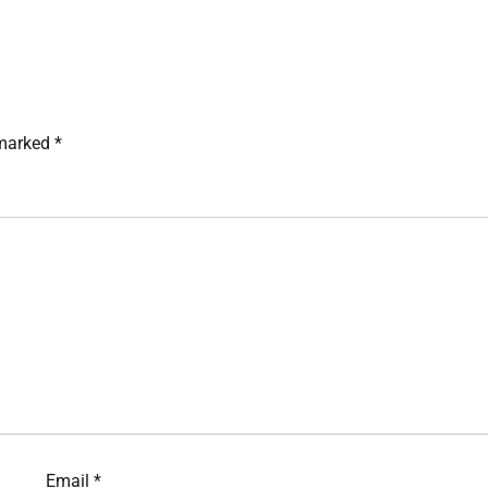
 marked
*
Email
*