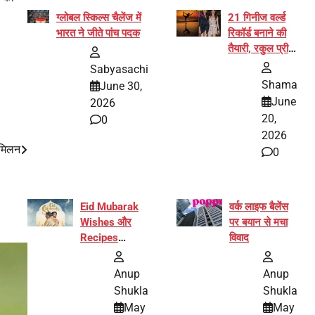
ग्लोबल स्किल्स चैलेंज में
21 गिनीज वर्ल्ड
भारत ने जीते पांच पदक
रिकॉर्ड बनाने की
तैयारी, रकुल प्रीत
और प्रज्ञा
Sabyasachi
जायसवाल बनीं योग
Shama
June 30,
अभियान का हिस्सा
June
2026
20,
0
2026
 मिलन
0
Eid Mubarak
वर्क लाइफ बैलेंस
Wishes और
पर बयान से मचा
Recipes
विवाद
इंटरनेट पर हुईं
वायरल
Anup
Anup
Shukla
Shukla
May
May