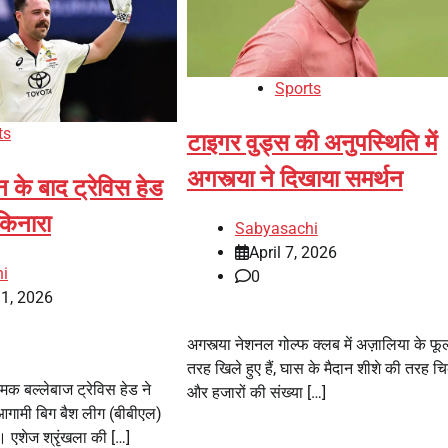
Sports
ts
टाइगर वुड्स की अनुपस्थिति में
अगस्त्या ने दिखाया समर्थन
के बाद ट्रेविस हेड
किनारा
Sabyasachi
April 7, 2026
i
0
1, 2026
अगस्त्या नेशनल गोल्फ क्लब में अज़ालिया के फूल
तरह खिले हुए हैं, घास के मैदान शीशे की तरह चिक
मक बल्लेबाज ट्रेविस हेड ने
और हजारों की संख्या […]
 आगामी बिग बैश लीग (बीबीएल)
। एशेज श्रृंखला की […]