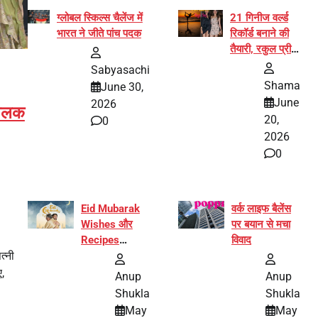
ग्लोबल स्किल्स चैलेंज में
21 गिनीज वर्ल्ड
भारत ने जीते पांच पदक
रिकॉर्ड बनाने की
तैयारी, रकुल प्रीत
और प्रज्ञा
Sabyasachi
जायसवाल बनीं योग
Shama
June 30,
अभियान का हिस्सा
June
2026
 झलक
20,
0
2026
0
Eid Mubarak
वर्क लाइफ बैलेंस
Wishes और
पर बयान से मचा
Recipes
विवाद
त्नी
इंटरनेट पर हुईं
वायरल
,
Anup
Anup
Shukla
Shukla
May
May