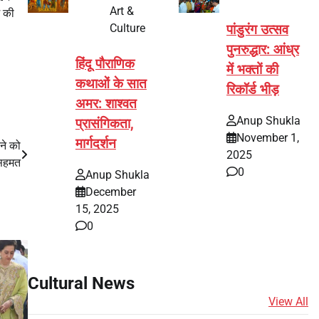
Art &
म की
Culture
पांडुरंग उत्सव
पुनरुद्धार: आंध्र
हिंदू पौराणिक
में भक्तों की
कथाओं के सात
रिकॉर्ड भीड़
अमर: शाश्वत
Anup Shukla
प्रासंगिकता,
November 1,
मार्गदर्शन
रने को
2025
सहमत
0
Anup Shukla
December
15, 2025
0
Cultural News
View All