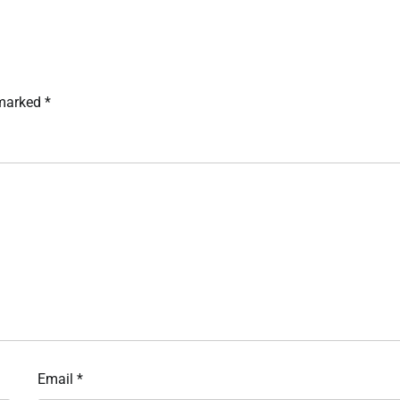
 marked
*
Email
*