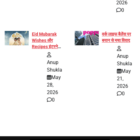
2026
0
Eid Mubarak
वर्क लाइफ बैलेंस पर
Wishes और
बयान से मचा विवाद
Recipes इंटरनेट
पर हुईं वायरल
Anup
Anup
Shukla
Shukla
May
May
21,
28,
2026
2026
0
0