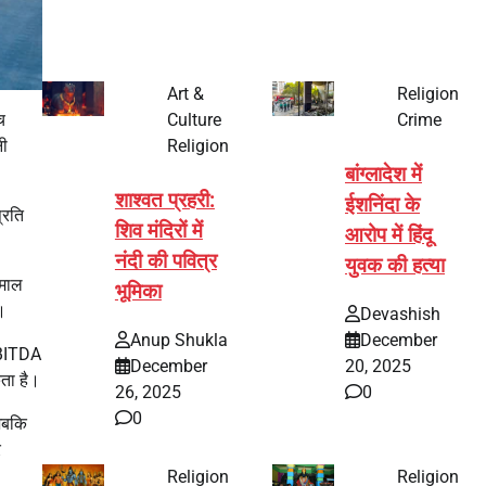
Art &
Religion
च
Culture
Crime
नी
Religion
बांग्लादेश में
शाश्वत प्रहरी:
ईशनिंदा के
्रति
शिव मंदिरों में
आरोप में हिंदू
नंदी की पवित्र
युवक की हत्या
 माल
भूमिका
ं।
Devashish
Anup Shukla
December
 EBITDA
December
20, 2025
कता है।
26, 2025
0
0
 जबकि
र
Religion
Religion