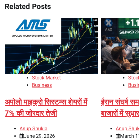
Related Posts
Stock Market
Stoc
Business
Busi
अपोलो माइक्रो सिस्टम्स शेयरों में
ईरान संघर्ष समा
7% की जोरदार तेजी
बाजारों में सुधार
Anup Shukla
Anup Shuk
June 29, 2026
March 1