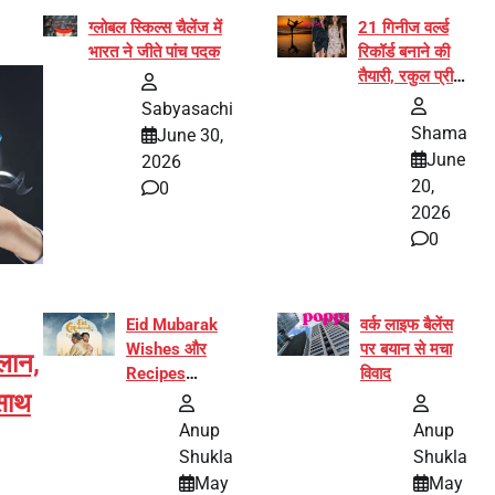
ग्लोबल स्किल्स चैलेंज में
21 गिनीज वर्ल्ड
भारत ने जीते पांच पदक
रिकॉर्ड बनाने की
तैयारी, रकुल प्रीत
और प्रज्ञा
Sabyasachi
जायसवाल बनीं योग
Shama
June 30,
अभियान का हिस्सा
June
2026
20,
0
2026
0
Eid Mubarak
वर्क लाइफ बैलेंस
Wishes और
पर बयान से मचा
ऐलान,
Recipes
विवाद
साथ
इंटरनेट पर हुईं
वायरल
Anup
Anup
Shukla
Shukla
May
May