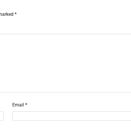
 marked
*
Email
*