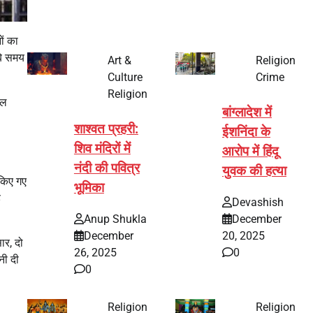
ों का
ंबे समय
Art &
Religion
Culture
Crime
Religion
रल
बांग्लादेश में
शाश्वत प्रहरी:
ईशनिंदा के
शिव मंदिरों में
आरोप में हिंदू
नंदी की पवित्र
युवक की हत्या
 किए गए
भूमिका
े
Devashish
Anup Shukla
December
December
20, 2025
ार, दो
26, 2025
0
नी दी
0
Religion
Religion