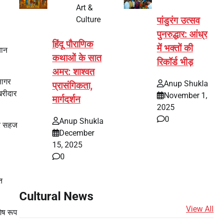
Art &
Culture
पांडुरंग उत्सव
पुनरुद्धार: आंध्र
हिंदू पौराणिक
में भक्तों की
यान
कथाओं के सात
रिकॉर्ड भीड़
अमर: शाश्वत
सागर
Anup Shukla
प्रासंगिकता,
 खरीदार
November 1,
मार्गदर्शन
2025
0
Anup Shukla
 पर सहज
December
15, 2025
0
त
Cultural News
View All
ेष रूप