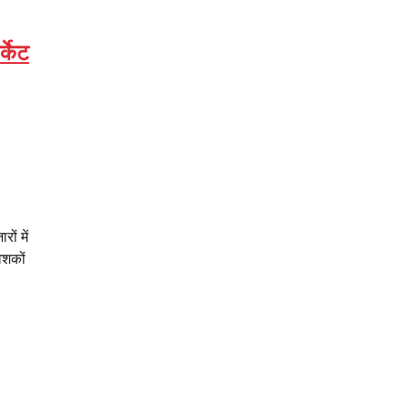
र्केट
ों में
वेशकों