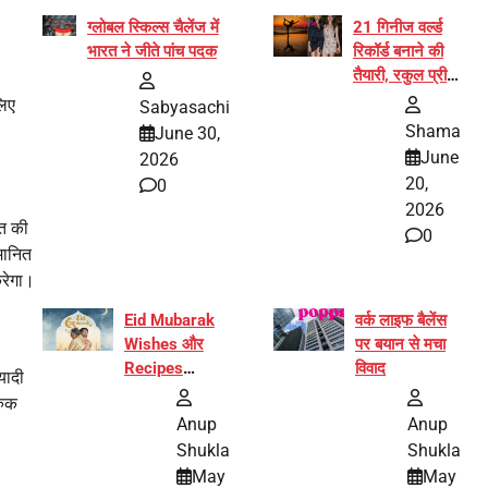
ग्लोबल स्किल्स चैलेंज में
21 गिनीज वर्ल्ड
भारत ने जीते पांच पदक
रिकॉर्ड बनाने की
तैयारी, रकुल प्रीत
और प्रज्ञा
लिए
Sabyasachi
जायसवाल बनीं योग
Shama
June 30,
अभियान का हिस्सा
June
2026
20,
0
2026
ित की
0
मानित
करेगा।
Eid Mubarak
वर्क लाइफ बैलेंस
Wishes और
पर बयान से मचा
Recipes
विवाद
यादी
इंटरनेट पर हुईं
रुक
वायरल
Anup
Anup
Shukla
Shukla
May
May