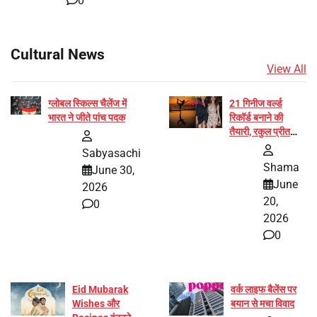
0
Cultural News
View All
ग्लोबल स्किल्स चैलेंज में
21 गिनीज वर्ल्ड
भारत ने जीते पांच पदक
रिकॉर्ड बनाने की
तैयारी, रकुल प्रीत
और प्रज्ञा जायसवाल
Sabyasachi
बनीं योग अभियान का
Shama
June 30,
हिस्सा
June
2026
20,
0
2026
0
Eid Mubarak
वर्क लाइफ बैलेंस पर
Wishes और
बयान से मचा विवाद