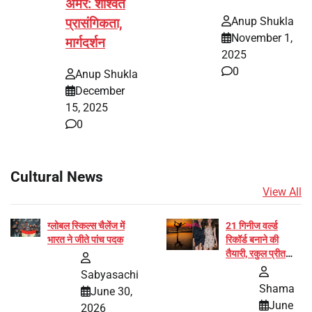
अमर: शाश्वत
Anup Shukla
प्रासंगिकता,
November 1,
मार्गदर्शन
2025
0
Anup Shukla
December
15, 2025
0
Cultural News
View All
ग्लोबल स्किल्स चैलेंज में
21 गिनीज वर्ल्ड
भारत ने जीते पांच पदक
रिकॉर्ड बनाने की
तैयारी, रकुल प्रीत
और प्रज्ञा जायसवाल
Sabyasachi
बनीं योग अभियान का
Shama
June 30,
हिस्सा
June
2026