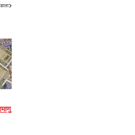
र डाला
माणु