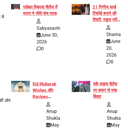
ग्लोबल स्किल्स चैलेंज में
21 गिनीज वर्ल्ड
भारत ने जीते पांच पदक
रिकॉर्ड बनाने की
में
तैयारी, रकुल प्रीत
और प्रज्ञा
Sabyasachi
जायसवाल बनीं योग
Shama
June 30,
अभियान का हिस्सा
June
2026
20,
0
2026
0
Eid Mubarak
वर्क लाइफ बैलेंस
Wishes और
पर बयान से मचा
Recipes
विवाद
ग की ओर
इंटरनेट पर हुईं
वायरल
Anup
Anup
Shukla
Shukla
May
May