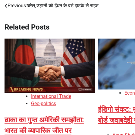
Previous:
घरेलू उड़ानों को ईंधन के बड़े झटके से राहत
Post
navigation
Related Posts
Eco
International Trade
Geo-politics
इंडिगो संकट: म
ढाका का गुप्त अमेरिकी समझौता:
बोर्ड जवाबदेही
भारत की व्यापारिक जीत पर