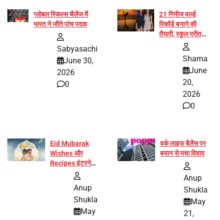
ग्लोबल स्किल्स चैलेंज में
21 गिनीज वर्ल्ड
भारत ने जीते पांच पदक
रिकॉर्ड बनाने की
तैयारी, रकुल प्रीत
और प्रज्ञा जायसवाल
Sabyasachi
बनीं योग अभियान का
Shama
June 30,
हिस्सा
June
2026
20,
0
2026
0
Eid Mubarak
वर्क लाइफ बैलेंस पर
Wishes और
बयान से मचा विवाद
Recipes इंटरनेट
पर हुईं वायरल
Anup
Anup
Shukla
Shukla
May
May
21,