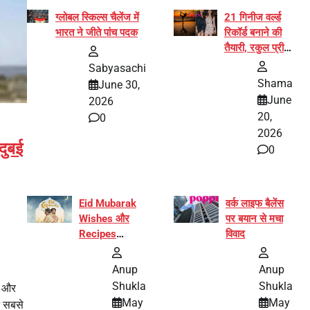
ग्लोबल स्किल्स चैलेंज में
21 गिनीज वर्ल्ड
भारत ने जीते पांच पदक
रिकॉर्ड बनाने की
तैयारी, रकुल प्रीत
और प्रज्ञा
Sabyasachi
जायसवाल बनीं योग
Shama
June 30,
अभियान का हिस्सा
June
2026
20,
0
2026
दुबई
0
Eid Mubarak
वर्क लाइफ बैलेंस
Wishes और
पर बयान से मचा
Recipes
विवाद
इंटरनेट पर हुईं
वायरल
Anup
Anup
Shukla
Shukla
न और
May
May
े सबसे