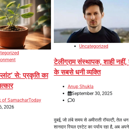
Uncategorized
tegorized
ronment
टेलीग्राम संस्थापक, शाही नहीं, 
के सबसे धनी व्यक्ति
प्लांट’ से: प्रकृति का
त्कार
Anup Shukla
September 30, 2025
k of SamacharToday
0
6, 2026
दुबई, जो लंबे समय से अमीराती रॉयल्टी, तेल ध
शानदार रियल एस्टेट का पर्याय रहा है, अब अपन