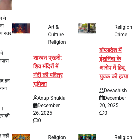
न ने
ना
Art &
Religion
य स्तर
Culture
Crime
Religion
बांग्लादेश में
ने
शाश्वत प्रहरी:
ईशनिंदा के
आसपास
शिव मंदिरों में
आरोप में हिंदू
नंदी की पवित्र
युवक की हत्या
ाद इन
भूमिका
माना
Devashish
Anup Shukla
December
December
20, 2025
है।
26, 2025
0
र उसकी
0
 नहीं
Religion
Religion