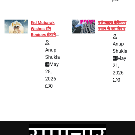
Eid Mubarak
वर्क लाइफ बैलेंस पर
Wishes और
बयान से मचा विवाद
Recipes इंटरनेट
पर हुईं वायरल
Anup
Anup
Shukla
Shukla
May
May
21,
28,
2026
2026
0
0