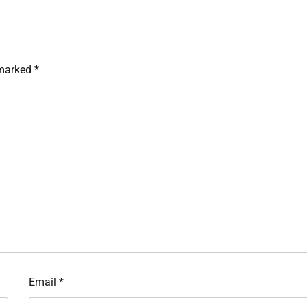
 marked
*
Email
*