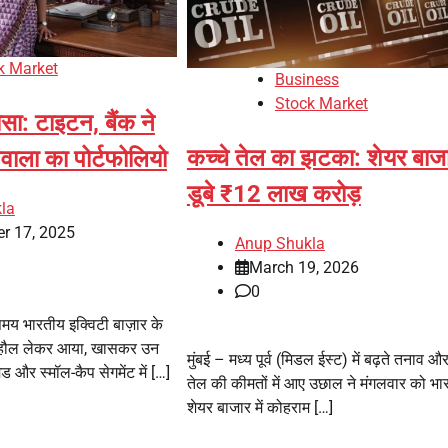
k Market
Business
Stock Market
ोसा: टाइटन, बैंक ने
कच्चे तेल का झटका: शेयर बाजार
वाला का पोर्टफोलियो
डूबे ₹12 लाख करोड़
la
r 17, 2025
Anup Shukla
March 19, 2026
0
य भारतीय इक्विटी बाज़ार के
 माहौल लेकर आया, खासकर उन
मुंबई – मध्य पूर्व (मिडल ईस्ट) में बढ़ते तनाव औ
ड और स्मॉल-कैप सेगमेंट में […]
तेल की कीमतों में आए उछाल ने मंगलवार को भा
शेयर बाजार में कोहराम […]