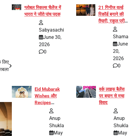
ग्लोबल स्किल्स चैलेंज में
21 गिनीज वर्ल्ड
भारत ने जीते पांच पदक
रिकॉर्ड बनाने की
तैयारी, रकुल प्रीत
और प्रज्ञा
Sabyasachi
जायसवाल बनीं योग
Shama
June 30,
अभियान का हिस्सा
June
2026
20,
0
2026
के लिए
0
काबला
Eid Mubarak
वर्क लाइफ बैलेंस
Wishes और
पर बयान से मचा
Recipes
विवाद
इंटरनेट पर हुईं
वायरल
Anup
Anup
Shukla
Shukla
May
May