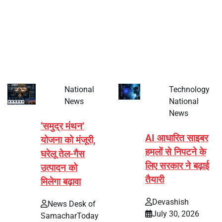
वित्त वर्ष 2026-27 की पहली तिमाही (अप्रैल-जून) में भारत की
अर्थव्यवस्था अपेक्षा से बेहतर प्रदर्शन कर सकती है। एसबीआई
रिसर्च…
National
Technology
News
National
News
‘समुद्र मंथन’
AI आधारित साइबर
योजना को मंजूरी,
हमलों से निपटने के
घरेलू तेल-गैस
लिए सरकार ने बढ़ाई
उत्पादन को
तैयारी
मिलेगा बढ़ावा
Devashish
News Desk of
July 30, 2026
SamacharToday