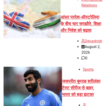
Relations
आंध्र प्रदेश-ऑस्ट्रेलिया
के बीच चार समझौते, शिक्षा
और निवेश को बढ़ावा
Devashish
August 2,
2026
0
Sports
जसप्रीत बुमराह श्रीलंका
टेस्ट सीरीज से बाहर,
भारत को बड़ा झटका