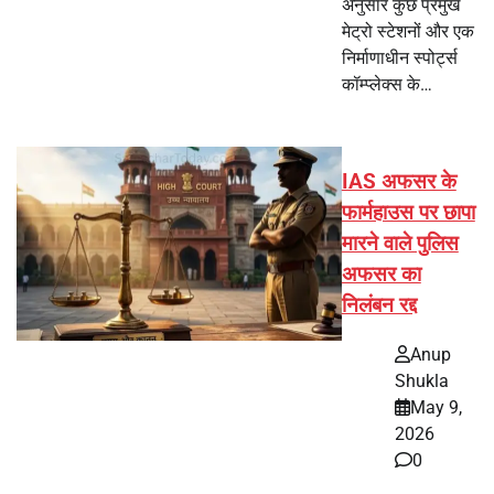
अनुसार कुछ प्रमुख
मेट्रो स्टेशनों और एक
निर्माणाधीन स्पोर्ट्स
कॉम्प्लेक्स के…
IAS अफसर के
फार्महाउस पर छापा
मारने वाले पुलिस
अफसर का
निलंबन रद्द
Anup
Shukla
May 9,
2026
0