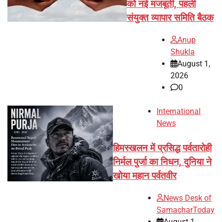
को नई मजबूती, पहली
संयुक्त व्यापार समिति बैठक
Anup
Shukla
August 1,
2026
0
International
News
हिमस्खलन में प्रसिद्ध पर्वतारोही
निर्मल पुर्जा का निधन, दुनिया ने
खोया महान पर्वतवीर
News Desk of
SamacharToday
August 1,