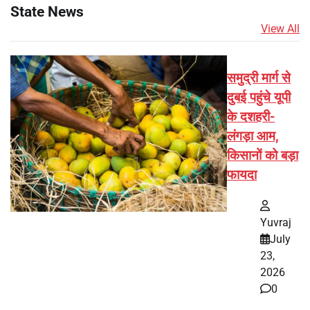
State News
View All
समुद्री मार्ग से
दुबई पहुंचे यूपी
के दशहरी-
लंगड़ा आम,
किसानों को बड़ा
फायदा
Yuvraj
July
23,
2026
0